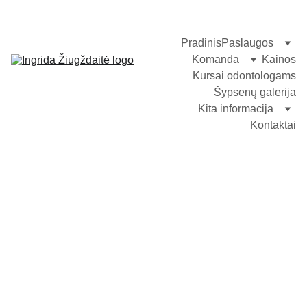
Pradinis
Paslaugos
Komanda
Kainos
Kursai odontologams
Šypsenų galerija
Kita informacija
Kontaktai
Atsiliepimo forma
Vardas
El. paštas*