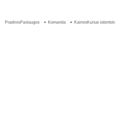
Pradinis
Paslaugos
Komanda
Kainos
Kursai odonto
UGŽDAITĖ)
savų dantų ir implantų.