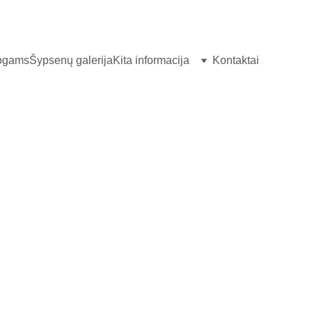
logams
Šypsenų galerija
Kita informacija
Kontaktai